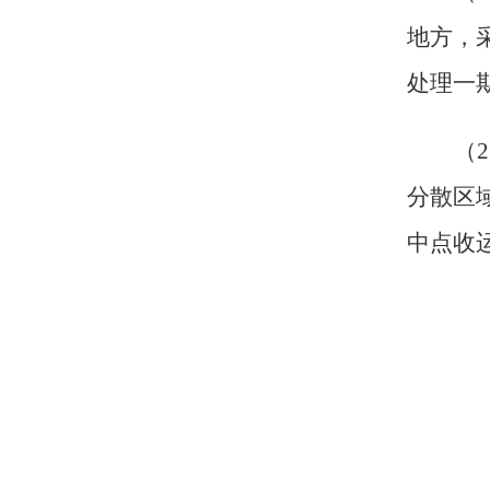
地方，
处理一
（
2
分散区
中点收