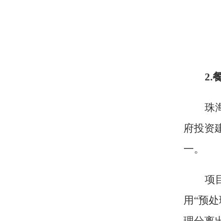
2.
珠
府投资
一
。
项
用“预处
理分离