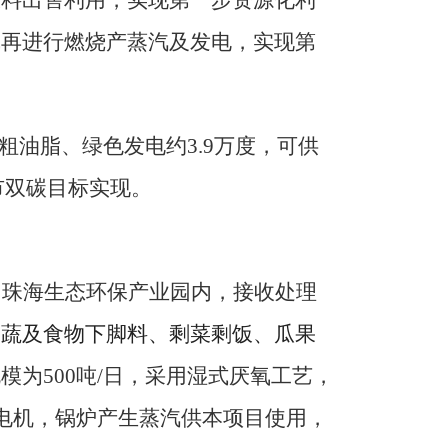
气再进行燃烧
产蒸汽及发电，实现第
粗油脂、
绿色发
电约
3.9
万度，可供
市
双碳目标实现
。
园珠海生态环保产业园内
，
接收
处理
果蔬及食物下脚料、剩菜剩饭、瓜果
规模为
50
0吨/日
，
采用湿式厌氧工艺，
电机，锅炉产生蒸汽供本项目使用，