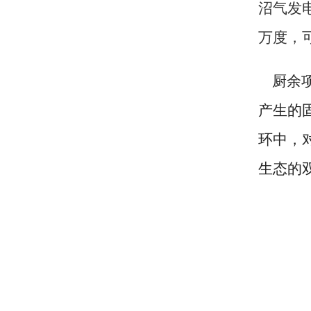
沼气发
万度，
厨余项
产生的
环中，
生态的