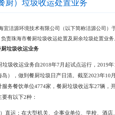
餐厨）垃圾收运处置业务
海宜洁源环境技术有限公司
（以下简称洁源公司）于
，负责珠海市餐厨垃圾收运处置及厨余垃圾处置业务
餐厨垃圾收运业务
厨
垃圾
收运
业务自
2018年7月
起
试点
运行
，
2019
海岛
）
，做到餐厨垃圾日产日清
。
截至
2023年1
计服务餐饮单位
4774家
，
餐厨
垃圾收运车
27
辆
，
主要有以下
2种：
）
直运：在大型机关、企事业单位、学校、酒店