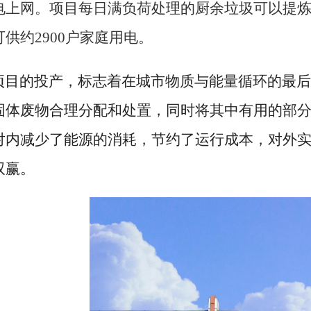
电上网
。
项目
每日
满负荷
处理的
厨余
垃圾可以提
可供约
29
00户家庭用电
。
目的投产，标志着在城市物质与能量循环的最后
固体废物合理分配和处置，同时将其中有用的部
对内减少了能源的消耗，节约了运行成本，对外
双赢。