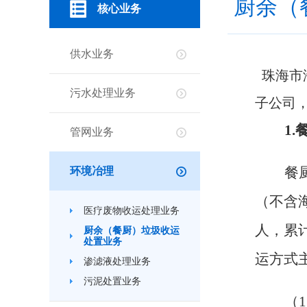
厨余（
核心业务
供水业务
珠海市
污水处理业务
子公司
1.
管网业务
餐
环境冶理
（
不含
医疗废物收运处理业务
人，
累
厨余（餐厨）垃圾收运
处置业务
运方式
渗滤液处理业务
污泥处置业务
（
1