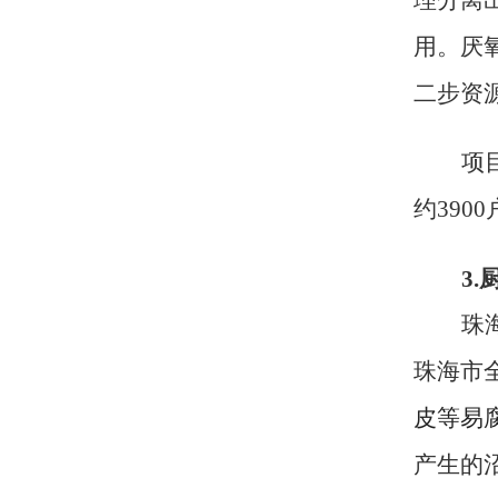
用。厌
二步资
项
约
39
0
3.
珠
珠海市
皮等易
产生的