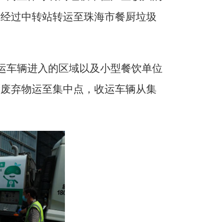
后经过中转站转运至珠海市餐厨垃圾
运车辆进入的区域以及小型餐饮单位
厨废弃物运至集中点
，
收运车辆从集