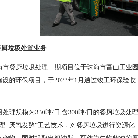
餐厨
垃圾
处置
业务
海市餐厨垃圾处理一期项目
位于
珠海市富山工业
建设的
环保项目
，
于
2023年1月通过竣工环保验收
目
处理规模为
330吨/日,含300吨/日的餐厨垃圾
理+厌氧发酵”工艺技术
，
对
餐厨垃圾进行资源化
出杂物，同时提取出粗油脂，可作为生物柴油的