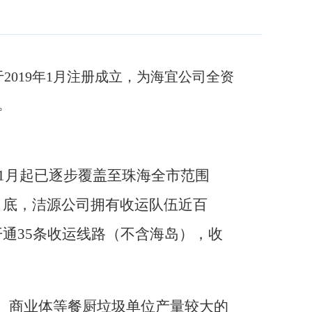
2019年1月注册成立，为海宜公司全资
。
年1月起已逐步
覆盖至珠海
全
市范围
0月底，
洁源公司拥有收运
队伍
近百
开通
35条收运线路
（
不含海岛
）
，
收
、商业体等餐厨垃圾单位产量较大的