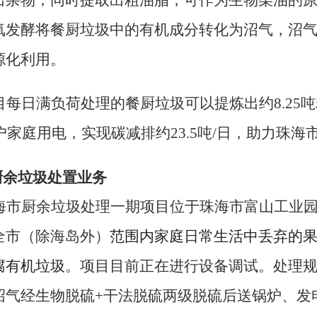
氧发酵将餐厨垃圾中的有机成分转化为沼气，沼
源化利用。
目
每日
满负荷
处理的餐厨垃圾可以提炼出约
8.25
吨
0户家庭用电
，
实现碳减排约
23.5吨/日
，助力
珠海
厨余垃圾
处置
业务
海市厨余垃圾处理
一
期
项目
位于
珠海市富山工业
全市（除海岛外）
范围内家庭日常生活中丢弃的
腐有机垃圾
。项目目前正在进行设备调试
。
处理
沼气经生物脱硫
+干法脱硫两级脱硫后送锅炉、发