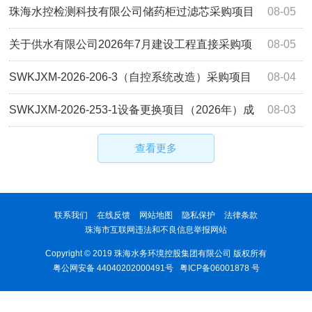
净化厂废旧膜组器资产评估服务采购项目中标公告
珠海水控检测科技有限公司储药柜过滤芯采购项目
08-05
成交公告
关于供水有限公司2026年7月建设工程直接采购项
08-05
目公示
SWKJXM-2026-206-3（自控系统改造）采购项目
08-04
成交公告
SWKJXM-2026-253-1设备更换项目（2026年）成
08-03
交公告
查看更多
联系我们
在线反馈
网站地图
隐私保护
法律条款
珠海市互联网违法和不良信息举报网站
Copyright © 2019 珠海水务环境控股集团有限公司 版权所有
粤公网安备 44040202000491号
粤ICP备06001878 号