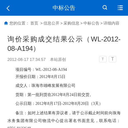
中标公告
您的位置：
首页
>
信息公开
>
采购信息
>
中标公告
>
详细内容
询价采购成交结果公示（WL-2012-
08-A194）
T
2012-08-17 17:34:57
本站原创
T
项目
编号
：WL-2012-08-A194
开
报价
日期：2012年
8
月
15
日
成交
人：
珠海市雄峰发展有限公司
货期
：
第一批到货在
2012年
8
月
24
日
前
交货
。
公示日期：2012年
8
月
17
日-2012年
8
月
20
日
（3天）
备注：如对
上述
结果有异议者，请于公示截止时间前向珠海
水务集团有限公司
物流中心
提出署名书面意见，联系电话：