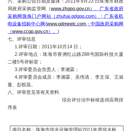
六、采购公告日期及媒体：2011年9月23 日珠海市财政
局政府采购监管网（
www.zhgpo.gov.cn
）、广东省政府
采购网珠海门户网站（zhuhai.gdgpo.com）；广东省机
电设备招标中心网(
www.gdmeetc.com
；中国政府采购网
（
www.ccgp.gov.cn
）。
)
七、评审信息
1.
评审日期：2011年10月14 日；
2.
评审地点：珠海市香洲红山路288号国际科技大厦
二楼5号评标室；
3.
评审委员会负责人：李湘霖；
4.
评审委员会成员：李湘霖、吴伟清 、李文深、王淑
曼、彭权昌。
八、评审意见等有关资料
综合评分法中标候选供应商排
序表
项目名称：珠海市排水设施管理站2011年度排水检